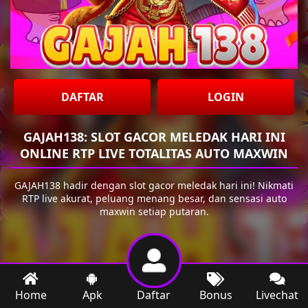
DAFTAR
LOGIN
GAJAH138: SLOT GACOR MELEDAK HARI INI
ONLINE RTP LIVE TOTALITAS AUTO MAXWIN
GAJAH138 hadir dengan slot gacor meledak hari ini! Nikmati
RTP live akurat, peluang menang besar, dan sensasi auto
maxwin setiap putaran.
Home
Apk
Daftar
Bonus
Livechat